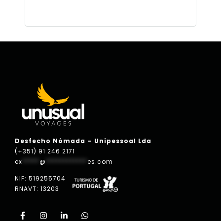
Desfecho Nómada – Unipessoal Lda
(+351) 91 246 2171
ex
*****
@
************
es.com
NIF: 519255704
RNAVT: 13203