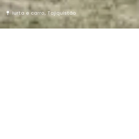
Iurta e carro, Tajiquistão
SOBRE AS NOSSAS VIAGENS
Quem são os viajantes da "unusual
voyages"?
As viagens são fisicamente exigentes?
Estou a viajar sozinho, ser-me-á cobrado o
preço do meu próprio quarto?
Qual é o tamanho dos grupos?
Existem restrições de idades?