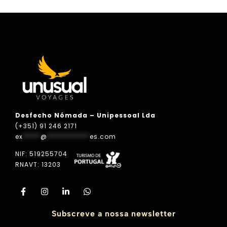
Desfecho Nómada – Unipessoal Lda
(+351) 91 246 2171
ex
*****
@
************
es.com
NIF: 519255704
RNAVT: 13203
Subscreve a nossa newsletter