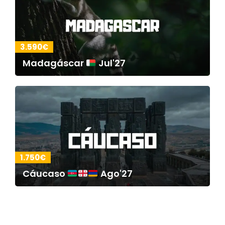
3.590€
Madagáscar
Jul'27
1.750€
Cáucaso
Ago'27