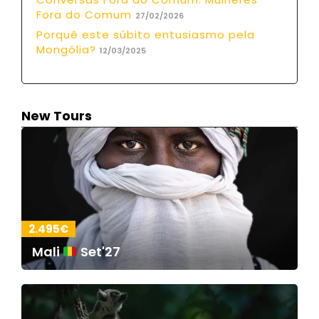
Fora do Comum
27/02/2026
Porquê este súbito entusiasmo pela
Mongólia?
12/03/2025
New Tours
2.495€
Mali
Set'27